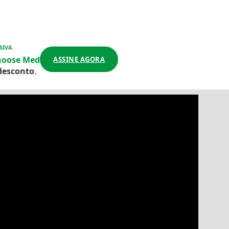
SIVA
hoose Med
ASSINE AGORA
desconto
.